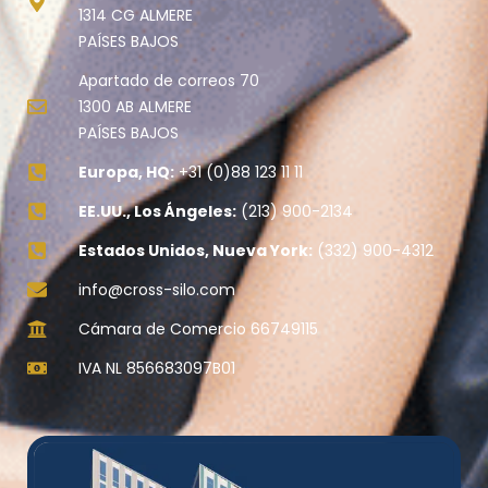
1314 CG ALMERE
PAÍSES BAJOS
Apartado de correos 70
1300 AB ALMERE
PAÍSES BAJOS
Europa, HQ:
+31 (0)88 123 11 11
EE.UU., Los Ángeles:
(213) 900-2134
Estados Unidos, Nueva York:
(332) 900-4312
info@cross-silo.com
Cámara de Comercio 66749115
IVA NL 856683097B01