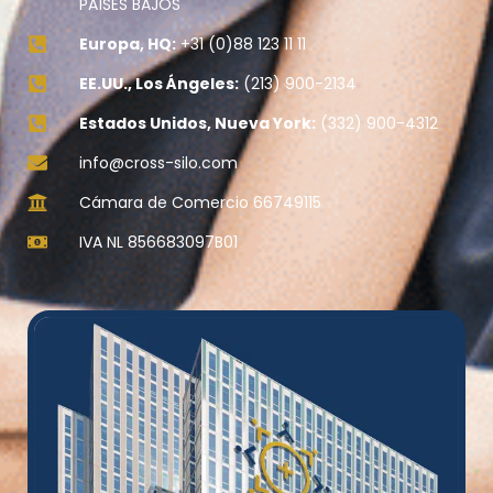
PAÍSES BAJOS
Europa, HQ:
+31 (0)88 123 11 11
EE.UU., Los Ángeles:
(213) 900-2134
Estados Unidos, Nueva York:
(332) 900-4312
info@cross-silo.com
Cámara de Comercio 66749115
IVA NL 856683097B01