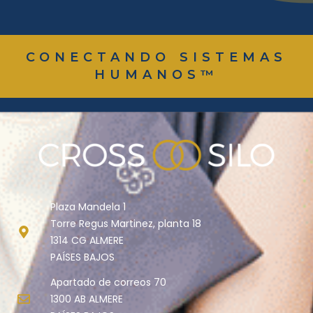
CONECTANDO SISTEMAS
HUMANOS™
Plaza Mandela 1
Torre Regus Martinez, planta 18
1314 CG ALMERE
PAÍSES BAJOS
Apartado de correos 70
1300 AB ALMERE