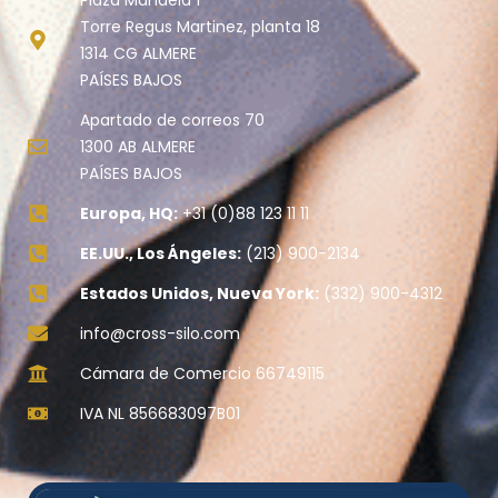
Plaza Mandela 1
Torre Regus Martinez, planta 18
1314 CG ALMERE
PAÍSES BAJOS
Apartado de correos 70
1300 AB ALMERE
PAÍSES BAJOS
Europa, HQ:
+31 (0)88 123 11 11
EE.UU., Los Ángeles:
(213) 900-2134
Estados Unidos, Nueva York:
(332) 900-4312
info@cross-silo.com
Cámara de Comercio 66749115
IVA NL 856683097B01